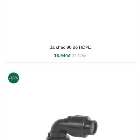
Ba chạc 90 độ HDPE
16.940đ
21.175đ
-20%