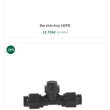
Đai khởi thủy HDPE
12.720đ
15.900đ
-20%