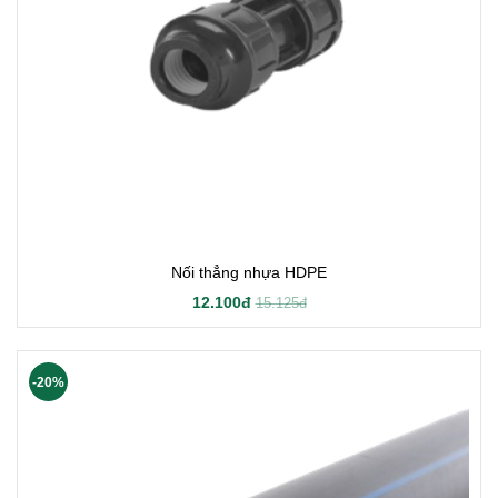
Nối thẳng nhựa HDPE
12.100đ
15.125đ
-20%