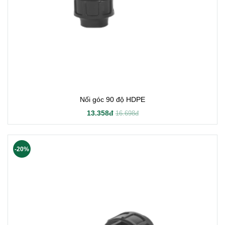
Nối góc 90 độ HDPE
13.358đ
16.698đ
-20%