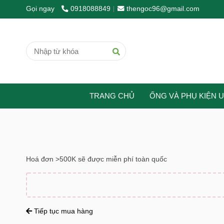
Gọi ngay
0918088849
thengoc96@gmail.com
TRANG CHỦ
ỐNG VÀ PHỤ KIỆN 
Hoá đơn >500K sẽ được miễn phí toàn quốc
Tiếp tục mua hàng