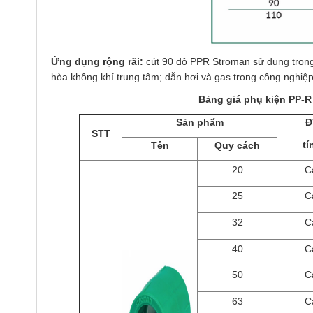
Ứng dụng rộng rãi:
cút 90 độ PPR Stroman sử dụng trong
hòa không khí trung tâm; dẫn hơi và gas trong công nghiệ
Bảng giá phụ kiện PP-R
Sản phẩm
Đ
STT
tí
Tên
Quy cách
20
C
25
C
32
C
40
C
50
C
63
C