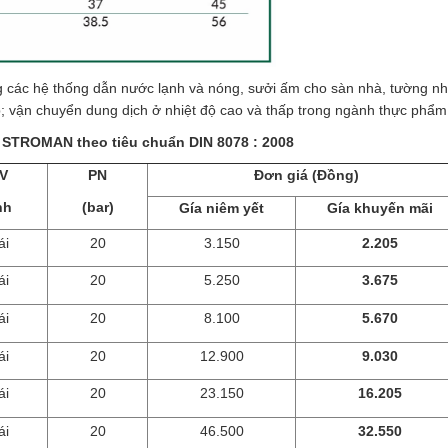
 các hệ thống dẫn nước lạnh và nóng, sưởi ấm cho sàn nhà, tường nh
p; vận chuyển dung dịch ở nhiệt độ cao và thấp trong ngành thực phẩm
 STROMAN theo tiêu chuẩn DIN 8078 : 2008
V
PN
Đơn giá (Đồng)
nh
(bar)
Gía niêm yết
Gía khuyến mãi
ái
20
3.150
2.205
ái
20
5.250
3.675
ái
20
8.100
5.670
ái
20
12.900
9.030
ái
20
23.150
16.205
ái
20
46.500
32.550