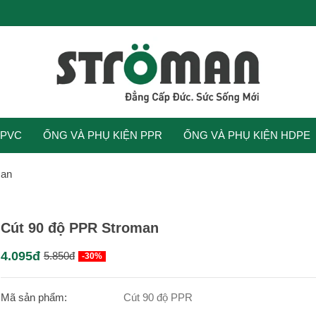
UPVC
ỐNG VÀ PHỤ KIỆN PPR
ỐNG VÀ PHỤ KIỆN HDPE
man
Cút 90 độ PPR Stroman
4.095đ
5.850đ
-30%
Mã sản phẩm:
Cút 90 độ PPR