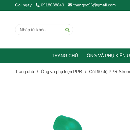
Gọi ngay
0918088849
thengoc96@gmail.com
TRANG CHỦ
ỐNG VÀ PHỤ KIỆN 
Trang chủ
/
Ống và phụ kiện PPR
/
Cút 90 độ PPR Stro