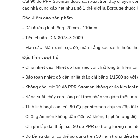
Cút 90 độ PPR Stroman được sản xuất trên dây chuyền công
các nhà cung cấp hạt nhựa số 1 thế giới là Borouge thuộ
Đặc điểm của sản phẩm
- Dải đường kính ống: 20mm - 110mm
- Tiêu chuẩn: DIN 8078-3:2009
- Màu sắc: Màu xanh sọc đỏ, màu trắng sọc xanh, hoặc th
Đặc tính vượt trội
- Chịu nhiệt cao: Nhiệt độ làm việc với chất lỏng tĩnh lên 
- Bảo toàn nhiệt: độ dẫn nhiệt thấp chỉ bằng 1/1500 so với
- Không độc: cút 90 độ PPR Stroman không chứa kim loại 
- Năng suất chảy cao: lòng cút trơn nhẵn và giảm thiểu ma
- Tính linh hoạt cao: cút 90 độ ppr stroman chịu va đập tốt
- Chống ăn mòn:không dẫn điện và không bị phản ứng điện
- Chi phí lắp đặt thấp: cút 90 độ PPR có trọng lượng nhẹ, d
- Độ bề sử dụng: có thể sử dụng trên 50 năm trong điều kiệ