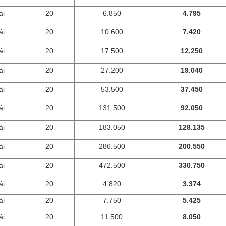
ái
20
6.850
4.795
ái
20
10.600
7.420
ái
20
17.500
12.250
ái
20
27.200
19.040
ái
20
53.500
37.450
ái
20
131.500
92.050
ái
20
183.050
128.135
ái
20
286.500
200.550
ái
20
472.500
330.750
ái
20
4.820
3.374
ái
20
7.750
5.425
ái
20
11.500
8.050