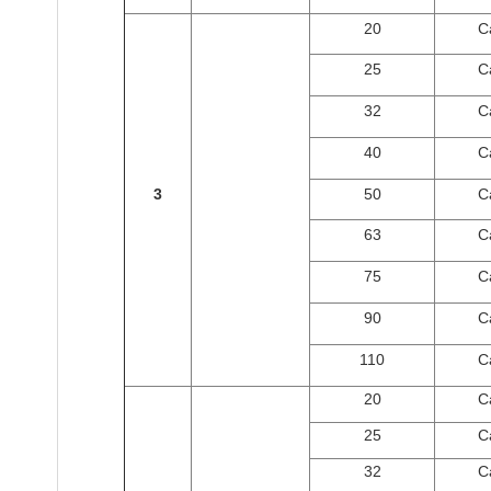
20
C
25
C
32
C
40
C
3
50
C
63
C
75
C
90
C
110
C
20
C
25
C
32
C