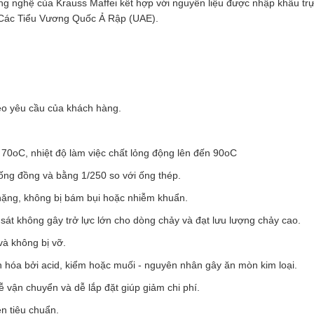
 nghệ của Krauss Maffei kết hợp với nguyên liệu được nhập khẩu trực
c Các Tiểu Vương Quốc Ả Rập (UAE).
eo yêu cầu của khách hàng.
tới 70oC, nhiệt độ làm việc chất lỏng động lên đến 90oC
 ống đồng và bằng 1/250 so với ống thép.
nặng, không bị bám bụi hoặc nhiễm khuẩn.
 sát không gây trở lực lớn cho dòng chảy và đạt lưu lượng chảy cao.
 và không bị vỡ.
 hóa bởi acid, kiểm hoặc muối - nguyên nhân gây ăn mòn kim loại.
ễ vận chuyển và dễ lắp đặt giúp giảm chi phí.
n tiêu chuẩn.