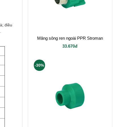
à; điều
.
Măng sông ren ngoài PPR Stroman
33.670đ
-30%