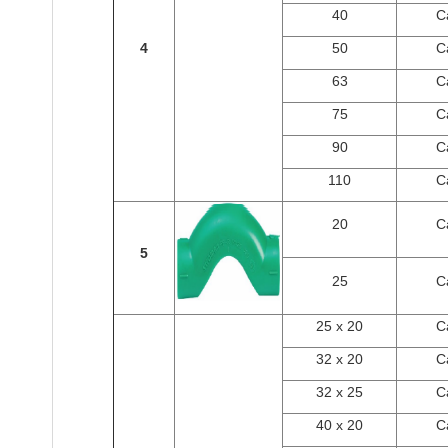
40
C
4
50
C
63
C
75
C
90
C
110
C
20
C
5
25
C
25 x 20
C
32 x 20
C
32 x 25
C
40 x 20
C