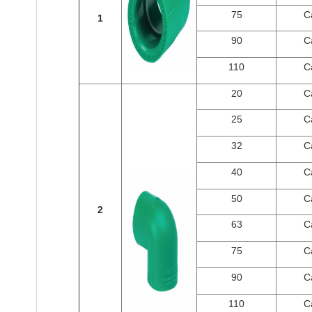
75
C
1
90
C
110
C
20
C
25
C
32
C
40
C
50
C
2
63
C
75
C
90
C
110
C