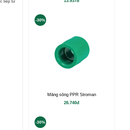
13.937đ
 tiếp từ
-30%
Măng sông PPR Stroman
26.740đ
-30%