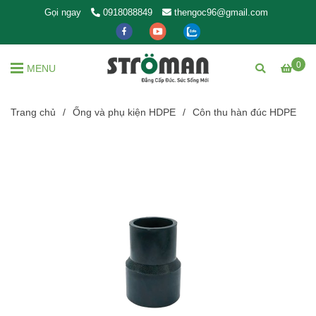
Gọi ngay
0918088849
thengoc96@gmail.com
0
MENU
Trang chủ
/
Ống và phụ kiện HDPE
/
Côn thu hàn đúc HDPE