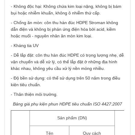
- Không độc hại: Không chứa kim loại nặng, không bị bám
bụi hoặc nhiễm khuẩn, không ô nhiễm thứ cấp.
- Chống ăn mòn: côn thu hàn đúc HDPE Stroman không
dẫn điện và không bị phản ứng điện hóa bởi acid, kiềm
hoặc muối - nguyên nhân ăn mòn kim loại.
- Kháng tia UV
- Dễ lắp đặt: côn thu hàn đúc HDPE có trọng lượng nhẹ, dễ
vận chuyển và dễ xử lý, có thể lắp đặt ở những địa hình
khác nhau, không yêu cầu xử lý nền móng nhiều.
- Độ bền sử dụng: có thể sử dụng trên 50 năm trong điều
kiện tiêu chuẩn.
- Thân thiện môi trường.
Bảng giá phụ kiện phun HDPE tiêu chuẩn ISO 4427:2007
Sản phẩm (DN)
ĐV
Tính
Tên
Quy cách