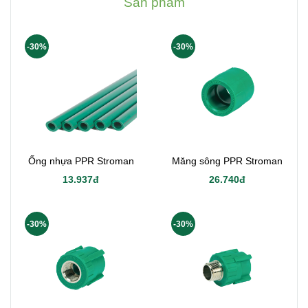
Sản phẩm
-30%
-30%
Ống nhựa PPR Stroman
Măng sông PPR Stroman
13.937đ
26.740đ
-30%
-30%