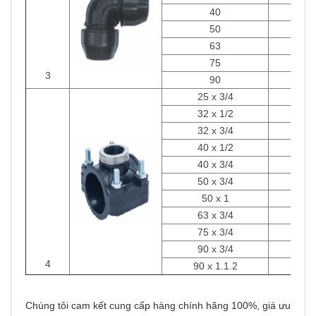
40
Cái
50
Cái
63
Cái
75
Cái
3
90
Cái
25 x 3/4
Cái
32 x 1/2
Cái
32 x 3/4
Cái
40 x 1/2
Cái
40 x 3/4
Cái
50 x 3/4
Cái
50 x 1
Cái
63 x 3/4
Cái
75 x 3/4
Cái
90 x 3/4
Cái
4
90 x 1.1.2
Cái
Chúng tôi cam kết cung cấp hàng chính hãng 100%, giá ưu