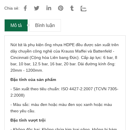
Chia sẻ:
Mô tả
Bình luận
Nút bịt là phụ kiện ống nhựa HDPE đều được sản xuất trên
dây chuyền công nghệ của Krauss Maffei và Battenfeld -
Cincinnati (Cộng hòa Liên bang Đức). Cấp áp lực: 6 bar, 8
bar, 10 bar, 12.5 bar, 16 bar, 20 bar. Dải đường kính ống:
20mm - 1200mm.
Đặc tính của sản phẩm
- Sản xuất theo tiêu chuẩn: ISO 4427-2:2007 (TCVN 7305-
2:2008)
- Màu sắc: màu đen hoặc màu đen sọc xanh hoặc màu
theo yêu cầu.
Đặc tính vượt trội
- Không độc hại: Không chứa kim loại nặng, không bị bám