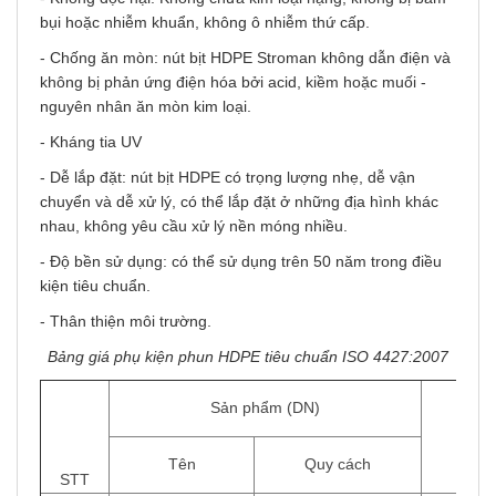
bụi hoặc nhiễm khuẩn, không ô nhiễm thứ cấp.
- Chống ăn mòn: nút bịt HDPE Stroman không dẫn điện và
không bị phản ứng điện hóa bởi acid, kiềm hoặc muối -
nguyên nhân ăn mòn kim loại.
- Kháng tia UV
- Dễ lắp đặt: nút bịt HDPE có trọng lượng nhẹ, dễ vận
chuyển và dễ xử lý, có thể lắp đặt ở những địa hình khác
nhau, không yêu cầu xử lý nền móng nhiều.
- Độ bền sử dụng: có thể sử dụng trên 50 năm trong điều
kiện tiêu chuẩn.
- Thân thiện môi trường.
Bảng giá phụ kiện phun HDPE tiêu chuẩn ISO 4427:2007
Sản phẩm (DN)
ĐV
Tính
Tên
Quy cách
STT