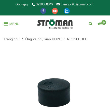
Gọi ngay
0918088849
thengoc96@gmail.com
0
MENU
Trang chủ
/
Ống và phụ kiện HDPE
/
Nút bịt HDPE