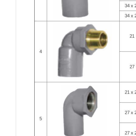
34 x 
34 x 
21
4
27
21 x 
27 x 
5
27 x 