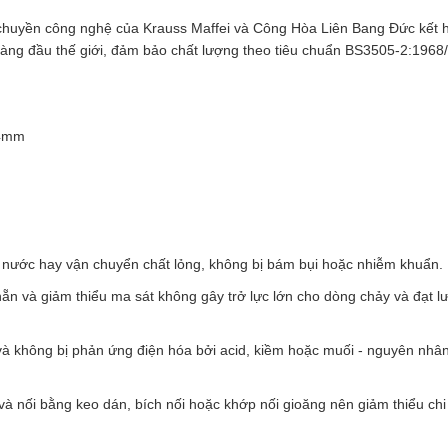
chuyền công nghệ của Krauss Maffei và Công Hòa Liên Bang Đức kết 
hàng đầu thế giới, đảm bảo chất lượng theo tiêu chuẩn BS3505-2:1968
34mm
dẫn nước hay vận chuyển chất lỏng, không bị bám bụi hoặc nhiễm khuẩn.
ẵn và giảm thiểu ma sát không gây trở lực lớn cho dòng chảy và đạt l
à không bị phản ứng điện hóa bởi acid, kiềm hoặc muối - nguyên nhâ
 và nối bằng keo dán, bích nối hoặc khớp nối gioăng nên giảm thiểu chi