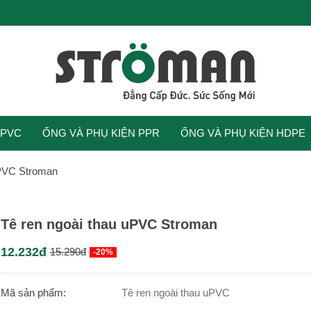
UPVC
ỐNG VÀ PHỤ KIỆN PPR
ỐNG VÀ PHỤ KIỆN HDPE
uPVC Stroman
Tê ren ngoài thau uPVC Stroman
12.232đ
15.290đ
-20%
Mã sản phẩm:
Tê ren ngoài thau uPVC