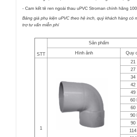
- Cam kết tê ren ngoài thau uPVC Stroman chính hãng 10
Bảng giá phụ kiện uPVC theo hệ inch, quý khách hàng có 
trợ tư vấn miễn phí
Sản phẩm
Hình ảnh
Quy 
STT
21
27
34
42
49
60
60
90
90
1
114