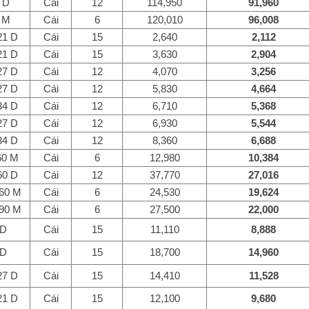
 D
Cái
12
114,950
91,960
 M
Cái
6
120,010
96,008
21 D
Cái
15
2,640
2,112
21 D
Cái
15
3,630
2,904
27 D
Cái
12
4,070
3,256
27 D
Cái
12
5,830
4,664
34 D
Cái
12
6,710
5,368
27 D
Cái
12
6,930
5,544
34 D
Cái
12
8,360
6,688
60 M
Cái
6
12,980
10,384
60 D
Cái
12
37,770
27,016
 60 M
Cái
6
24,530
19,624
 90 M
Cái
6
27,500
22,000
 D
Cái
15
11,110
8,888
 D
Cái
15
18,700
14,960
27 D
Cái
15
14,410
11,528
21 D
Cái
15
12,100
9,680