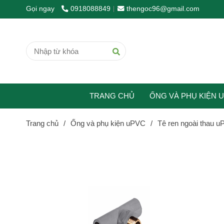
Gọi ngay
0918088849
thengoc96@gmail.com
TRANG CHỦ
ỐNG VÀ PHỤ KIỆN 
Trang chủ
/
Ống và phụ kiện uPVC
/
Tê ren ngoài thau 