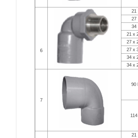
21
27
34
21 x 
27 x 
27 x 
6
34 x 
34 x 
90
7
114
21