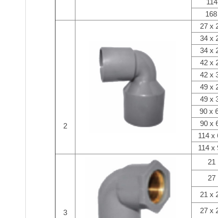
114
168
27 x 
34 x 
34 x 
42 x 
42 x 
49 x 
49 x 
90 x 
90 x 
2
114 x
114 x
21
27
21 x 
27 x 
3