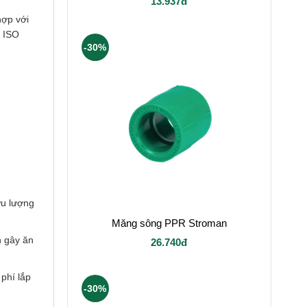
13.937đ
hợp với
/ ISO
-30%
ưu lượng
Măng sông PPR Stroman
n gây ăn
26.740đ
 phí lắp
-30%