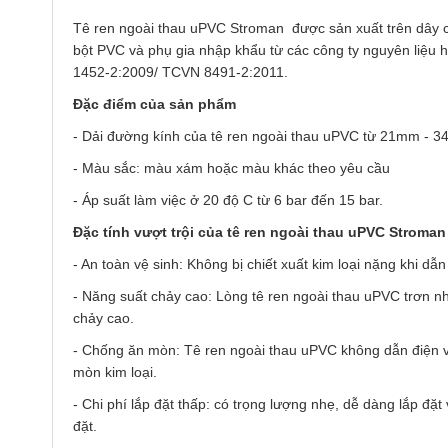
Tê ren ngoài thau uPVC Stroman được sản xuất trên dây 
bột PVC và phụ gia nhập khẩu từ các công ty nguyên liệu 
1452-2:2009/ TCVN 8491-2:2011.
Đặc điểm của sản phẩm
- Dải đường kính của tê ren ngoài thau uPVC từ 21mm - 
- Màu sắc: màu xám hoặc màu khác theo yêu cầu
- Áp suất làm việc ở 20 độ C từ 6 bar đến 15 bar.
Đặc tính vượt trội của tê ren ngoài thau uPVC Stroman
- An toàn vệ sinh: Không bị chiết xuất kim loại nặng khi 
- Năng suất chảy cao: Lòng tê ren ngoài thau uPVC trơn nh
chảy cao.
- Chống ăn mòn: Tê ren ngoài thau uPVC không dẫn điện v
mòn kim loại.
- Chi phí lắp đặt thấp: có trọng lượng nhẹ, dễ dàng lắp đặt
đặt.