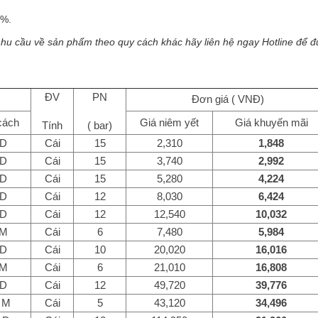
0%.
nhu cầu về sản phẩm theo quy cách khác hãy liên hệ ngay Hotline để 
ĐV
PN
Đơn giá ( VNĐ)
cách
Giá niêm yết
Giá khuyến mãi
Tính
( bar)
 D
Cái
15
2,310
1,848
 D
Cái
15
3,740
2,992
 D
Cái
15
5,280
4,224
 D
Cái
12
8,030
6,424
 D
Cái
12
12,540
10,032
 M
Cái
6
7,480
5,984
 D
Cái
10
20,020
16,016
 M
Cái
6
21,010
16,808
 D
Cái
12
49,720
39,776
 M
Cái
5
43,120
34,496