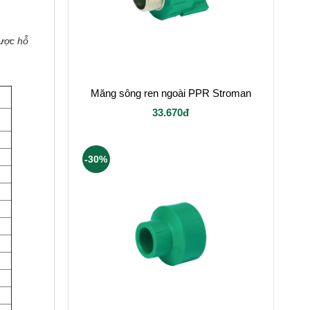
được hỗ
Măng sông ren ngoài PPR Stroman
33.670đ
-30%